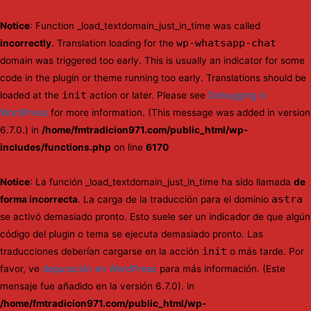
Notice
: Function _load_textdomain_just_in_time was called
wp-whatsapp-chat
incorrectly
. Translation loading for the
domain was triggered too early. This is usually an indicator for some
code in the plugin or theme running too early. Translations should be
init
loaded at the
action or later. Please see
Debugging in
WordPress
for more information. (This message was added in version
6.7.0.) in
/home/fmtradicion971.com/public_html/wp-
includes/functions.php
on line
6170
Notice
: La función _load_textdomain_just_in_time ha sido llamada
de
astra
forma incorrecta
. La carga de la traducción para el dominio
se activó demasiado pronto. Esto suele ser un indicador de que algún
código del plugin o tema se ejecuta demasiado pronto. Las
init
traducciones deberían cargarse en la acción
o más tarde. Por
favor, ve
depuración en WordPress
para más información. (Este
mensaje fue añadido en la versión 6.7.0). in
/home/fmtradicion971.com/public_html/wp-