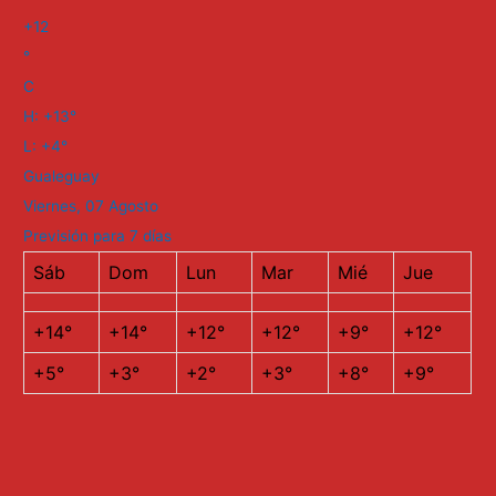
+
12
°
C
H:
+
13°
L:
+
4°
Gualeguay
Viernes, 07 Agosto
Previsión para 7 días
Sáb
Dom
Lun
Mar
Mié
Jue
+
14°
+
14°
+
12°
+
12°
+
9°
+
12°
+
5°
+
3°
+
2°
+
3°
+
8°
+
9°