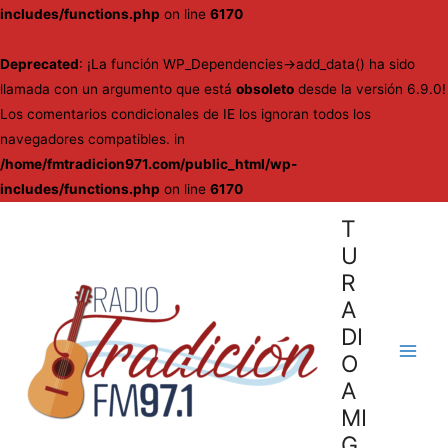
includes/functions.php
on line
6170
Deprecated
: ¡La función WP_Dependencies->add_data() ha sido
llamada con un argumento que está
obsoleto
desde la versión 6.9.0!
Los comentarios condicionales de IE los ignoran todos los
navegadores compatibles. in
/home/fmtradicion971.com/public_html/wp-
includes/functions.php
on line
6170
Ir
T
al
U
contenido
R
A
DI
O
Main
A
Men
MI
G