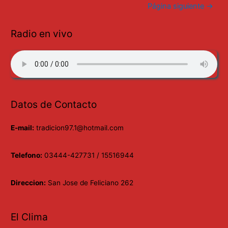
de
Página siguiente
→
entradas
1945
nació
Radio en vivo
Ritchie
Blackmore.
Datos de Contacto
E-mail:
tradicion97.1@hotmail.com
Telefono:
03444-427731 / 15516944
Direccion:
San Jose de Feliciano 262
El Clima