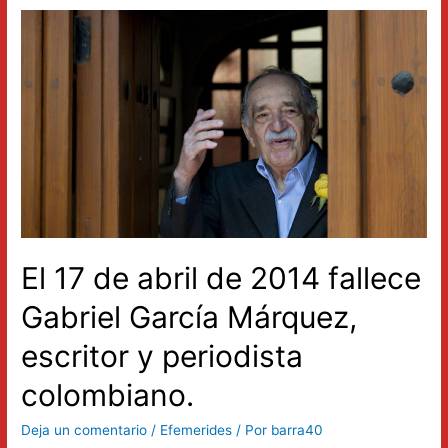
de
abril
se
celebra
el
Día
Internacional
de
las
Luchas
Campesinas.
El 17 de abril de 2014 fallece
Gabriel García Márquez,
escritor y periodista
colombiano.
Deja un comentario
/
Efemerides
/ Por
barra40