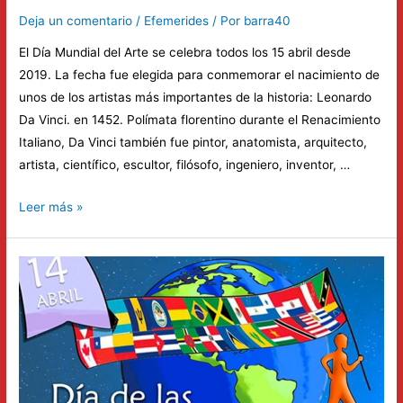
Deja un comentario
/
Efemerides
/ Por
barra40
El Día Mundial del Arte se celebra todos los 15 abril desde
2019. La fecha fue elegida para conmemorar el nacimiento de
unos de los artistas más importantes de la historia: Leonardo
Da Vinci. en 1452. Polímata florentino durante el Renacimiento
Italiano, Da Vinci también fue pintor, anatomista, arquitecto,
artista, científico, escultor, filósofo, ingeniero, inventor, …
El
Leer más »
15
de
abril
se
considera
el
«Día
Mundial