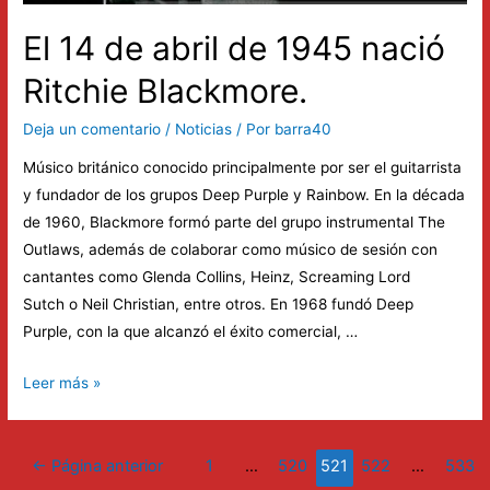
El 14 de abril de 1945 nació
Ritchie Blackmore.
Deja un comentario
/
Noticias
/ Por
barra40
Músico británico conocido principalmente por ser el guitarrista
y fundador de los grupos Deep Purple y Rainbow. En la década
de 1960, Blackmore formó parte del grupo instrumental The
Outlaws, además de colaborar como músico de sesión con
cantantes como Glenda Collins, Heinz, Screaming Lord
Sutch o Neil Christian, entre otros. En 1968 fundó Deep
Purple, con la que alcanzó el éxito comercial, …
El
Leer más »
14
de
Paginación
abril
←
Página anterior
1
…
520
521
522
…
533
de