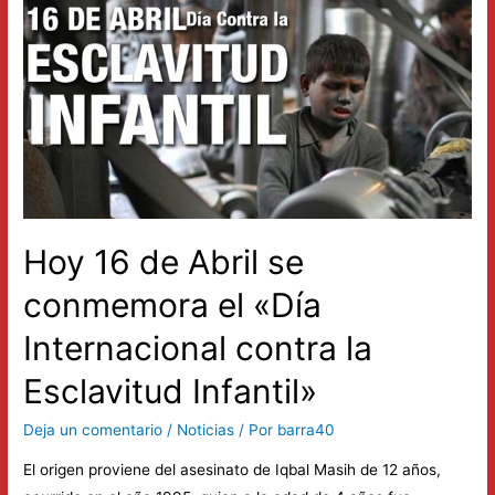
Abril
en
1945
se
produjo
la
Batalla
de
Berlín
Hoy 16 de Abril se
conmemora el «Día
Internacional contra la
Esclavitud Infantil»
Deja un comentario
/
Noticias
/ Por
barra40
El origen proviene del asesinato de Iqbal Masih de 12 años,