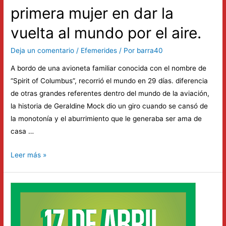
primera mujer en dar la
vuelta al mundo por el aire.
Deja un comentario
/
Efemerides
/ Por
barra40
A bordo de una avioneta familiar conocida con el nombre de
“Spirit of Columbus”, recorrió el mundo en 29 días. diferencia
de otras grandes referentes dentro del mundo de la aviación,
la historia de Geraldine Mock dio un giro cuando se cansó de
la monotonía y el aburrimiento que le generaba ser ama de
casa …
El
Leer más »
17
de
abril
de
1964,