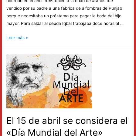
ocurrido en el año 1995, quien a la edad de 4 años fue
vendido por su padre a una fábrica de alfombras de Punjab
porque necesitaba un préstamo para pagar la boda del hijo
mayor. Para saldar al deuda Iqbal trabajaba doce horas al …
Hoy
Leer más »
16
de
Abril
se
conmemora
el
«Día
Internacional
contra
la
El 15 de abril se considera el
Esclavitud
Infantil»
«Día Mundial del Arte»