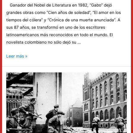
Ganador del Nobel de Literatura en 1982, “Gabo” dejó
grandes obras como “Cien años de soledad”, “El amor en los
tiempos del cólera” y “Crónica de una muerte anunciada”. A
sus 87 años, se transformó en uno de los escritores
latinoamericanos más reconocidos en todo el mundo. El
novelista colombiano no sólo dejó su …
El
Leer más »
17
de
abril
de
2014
fallece
Gabriel
García
Márquez,
escritor