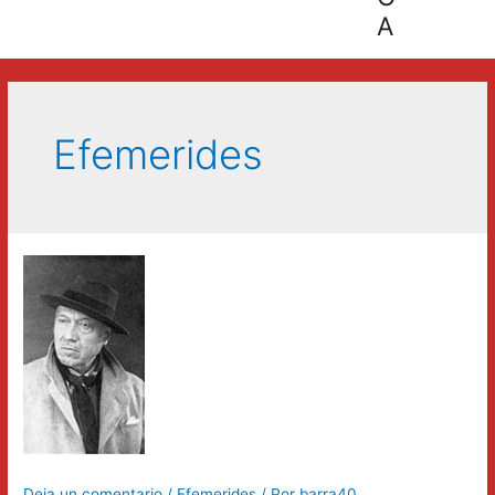
A
Efemerides
Deja un comentario
/
Efemerides
/ Por
barra40