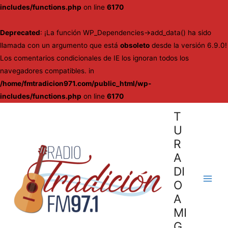
includes/functions.php
on line
6170
Deprecated
: ¡La función WP_Dependencies->add_data() ha sido
llamada con un argumento que está
obsoleto
desde la versión 6.9.0!
Los comentarios condicionales de IE los ignoran todos los
navegadores compatibles. in
/home/fmtradicion971.com/public_html/wp-
includes/functions.php
on line
6170
Ir
T
al
U
contenido
R
A
DI
O
Main
A
Men
MI
G