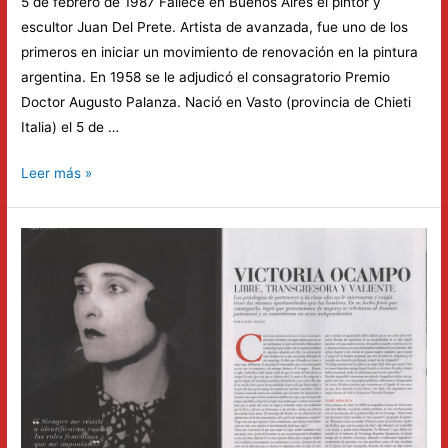
5 de febrero de 1987 Fallece en Buenos Aires el pintor y
escultor Juan Del Prete. Artista de avanzada, fue uno de los
primeros en iniciar un movimiento de renovación en la pintura
argentina. En 1958 se le adjudicó el consagratorio Premio
Doctor Augusto Palanza. Nació en Vasto (provincia de Chieti
Italia) el 5 de …
Conmemoración
Leer más »