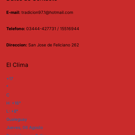
E-mail:
tradicion97.1@hotmail.com
Telefono:
03444-427731 / 15516944
Direccion:
San Jose de Feliciano 262
El Clima
+
17
°
C
H:
+
16°
L:
+
8°
Gualeguay
Jueves, 06 Agosto