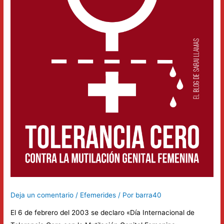
Deja un comentario
/
Efemerides
/ Por
barra40
El 6 de febrero del 2003 se declaro «Día Internacional de