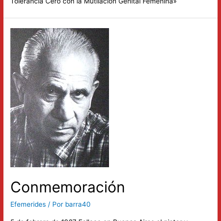
Tolerancia Cero con la Mutilación Genital Femenina»
Conmemoración
Efemerides
/ Por
barra40