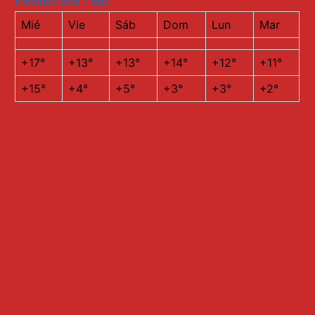
Previsión para 7 días
Mié
Vie
Sáb
Dom
Lun
Mar
+
17°
+
13°
+
13°
+
14°
+
12°
+
11°
+
15°
+
4°
+
5°
+
3°
+
3°
+
2°