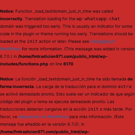
Notice
: Function _load_textdomain_just_in_time was called
wp-whatsapp-chat
incorrectly
. Translation loading for the
domain was triggered too early. This is usually an indicator for some
code in the plugin or theme running too early. Translations should be
init
loaded at the
action or later. Please see
Debugging in
WordPress
for more information. (This message was added in version
6.7.0.) in
/home/fmtradicion971.com/public_html/wp-
includes/functions.php
on line
6170
Notice
: La función _load_textdomain_just_in_time ha sido llamada
de
astra
forma incorrecta
. La carga de la traducción para el dominio
se activó demasiado pronto. Esto suele ser un indicador de que algún
código del plugin o tema se ejecuta demasiado pronto. Las
init
traducciones deberían cargarse en la acción
o más tarde. Por
favor, ve
depuración en WordPress
para más información. (Este
mensaje fue añadido en la versión 6.7.0). in
/home/fmtradicion971.com/public_html/wp-