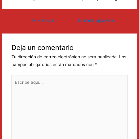
Navegación
←
Entrada
Entrada siguiente
de
anterior
→
entradas
Deja un comentario
Tu dirección de correo electrónico no será publicada.
Los
campos obligatorios están marcados con
*
Escribe
aquí...