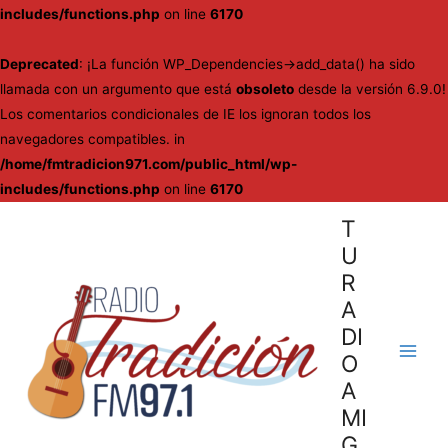
includes/functions.php
on line
6170
Deprecated
: ¡La función WP_Dependencies->add_data() ha sido
llamada con un argumento que está
obsoleto
desde la versión 6.9.0!
Los comentarios condicionales de IE los ignoran todos los
navegadores compatibles. in
/home/fmtradicion971.com/public_html/wp-
includes/functions.php
on line
6170
Ir
T
al
U
contenido
R
A
DI
O
Main
A
Men
MI
G