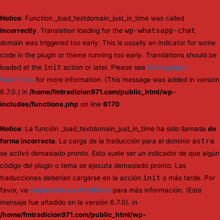
Notice
: Function _load_textdomain_just_in_time was called
wp-whatsapp-chat
incorrectly
. Translation loading for the
domain was triggered too early. This is usually an indicator for some
code in the plugin or theme running too early. Translations should be
init
loaded at the
action or later. Please see
Debugging in
WordPress
for more information. (This message was added in version
6.7.0.) in
/home/fmtradicion971.com/public_html/wp-
includes/functions.php
on line
6170
Notice
: La función _load_textdomain_just_in_time ha sido llamada
de
astra
forma incorrecta
. La carga de la traducción para el dominio
se activó demasiado pronto. Esto suele ser un indicador de que algún
código del plugin o tema se ejecuta demasiado pronto. Las
init
traducciones deberían cargarse en la acción
o más tarde. Por
favor, ve
depuración en WordPress
para más información. (Este
mensaje fue añadido en la versión 6.7.0). in
/home/fmtradicion971.com/public_html/wp-