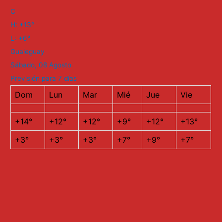
C
H:
+
13°
L:
+
6°
Gualeguay
Sábado, 08 Agosto
Previsión para 7 días
Dom
Lun
Mar
Mié
Jue
Vie
+
14°
+
12°
+
12°
+
9°
+
12°
+
13°
+
3°
+
3°
+
3°
+
7°
+
9°
+
7°