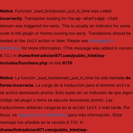
Notice
: Function _load_textdomain_just_in_time was called
wp-whatsapp-chat
incorrectly
. Translation loading for the
domain was triggered too early. This is usually an indicator for some
code in the plugin or theme running too early. Translations should be
init
loaded at the
action or later. Please see
Debugging in
WordPress
for more information. (This message was added in version
6.7.0.) in
/home/fmtradicion971.com/public_html/wp-
includes/functions.php
on line
6170
Notice
: La función _load_textdomain_just_in_time ha sido llamada
de
astra
forma incorrecta
. La carga de la traducción para el dominio
se activó demasiado pronto. Esto suele ser un indicador de que algún
código del plugin o tema se ejecuta demasiado pronto. Las
init
traducciones deberían cargarse en la acción
o más tarde. Por
favor, ve
depuración en WordPress
para más información. (Este
mensaje fue añadido en la versión 6.7.0). in
/home/fmtradicion971.com/public_html/wp-