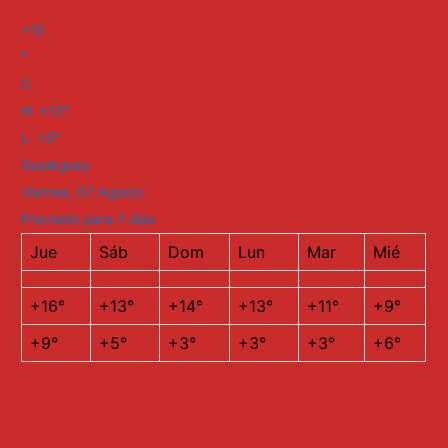
+
15
°
C
H:
+
13°
L:
+
5°
Gualeguay
Viernes, 07 Agosto
Previsión para 7 días
Jue
Sáb
Dom
Lun
Mar
Mié
+
16°
+
13°
+
14°
+
13°
+
11°
+
9°
+
9°
+
5°
+
3°
+
3°
+
3°
+
6°