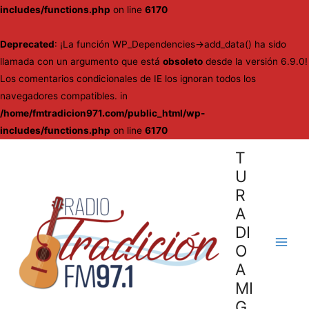
includes/functions.php
on line
6170
Deprecated
: ¡La función WP_Dependencies->add_data() ha sido
llamada con un argumento que está
obsoleto
desde la versión 6.9.0!
Los comentarios condicionales de IE los ignoran todos los
navegadores compatibles. in
/home/fmtradicion971.com/public_html/wp-
includes/functions.php
on line
6170
Ir
T
al
U
contenido
R
A
DI
O
Main
A
Men
MI
G