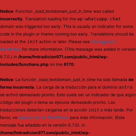
Notice
: Function _load_textdomain_just_in_time was called
wp-whatsapp-chat
incorrectly
. Translation loading for the
domain was triggered too early. This is usually an indicator for some
code in the plugin or theme running too early. Translations should be
init
loaded at the
action or later. Please see
Debugging in
WordPress
for more information. (This message was added in version
6.7.0.) in
/home/fmtradicion971.com/public_html/wp-
includes/functions.php
on line
6170
Notice
: La función _load_textdomain_just_in_time ha sido llamada
de
astra
forma incorrecta
. La carga de la traducción para el dominio
se activó demasiado pronto. Esto suele ser un indicador de que algún
código del plugin o tema se ejecuta demasiado pronto. Las
init
traducciones deberían cargarse en la acción
o más tarde. Por
favor, ve
depuración en WordPress
para más información. (Este
mensaje fue añadido en la versión 6.7.0). in
/home/fmtradicion971.com/public_html/wp-