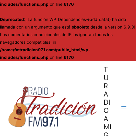
includes/functions.php
on line
6170
Deprecated
: ¡La función WP_Dependencies->add_data() ha sido
llamada con un argumento que está
obsoleto
desde la versión 6.9.0!
Los comentarios condicionales de IE los ignoran todos los
navegadores compatibles. in
/home/fmtradicion971.com/public_html/wp-
includes/functions.php
on line
6170
Ir
T
al
U
contenido
R
A
DI
O
Main
A
Men
MI
G