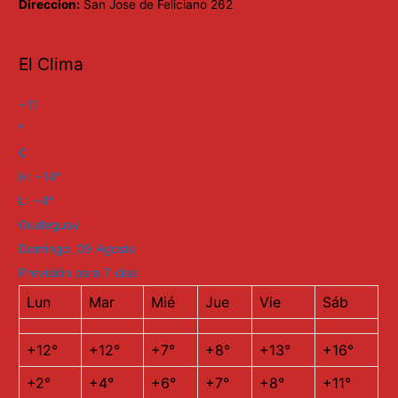
Direccion:
San Jose de Feliciano 262
El Clima
+
11
°
C
H:
+
14°
L:
+
4°
Gualeguay
Domingo, 09 Agosto
Previsión para 7 días
Lun
Mar
Mié
Jue
Vie
Sáb
+
12°
+
12°
+
7°
+
8°
+
13°
+
16°
+
2°
+
4°
+
6°
+
7°
+
8°
+
11°