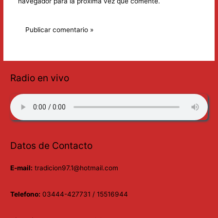
navegador para la próxima vez que comente.
Radio en vivo
Datos de Contacto
E-mail:
tradicion97.1@hotmail.com
Telefono:
03444-427731 / 15516944