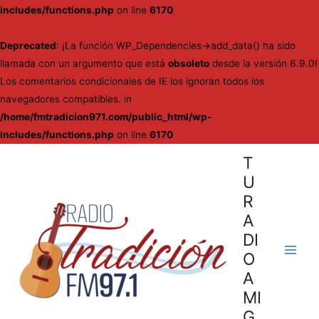
includes/functions.php
on line
6170
Deprecated
: ¡La función WP_Dependencies->add_data() ha sido
llamada con un argumento que está
obsoleto
desde la versión 6.9.0!
Los comentarios condicionales de IE los ignoran todos los
navegadores compatibles. in
/home/fmtradicion971.com/public_html/wp-
includes/functions.php
on line
6170
Ir
T
al
U
contenido
R
A
DI
O
Main
A
Men
MI
G