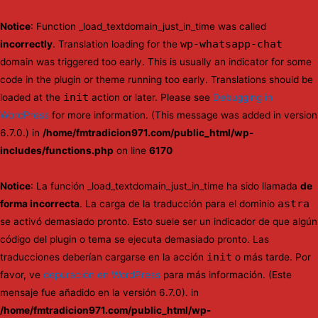
Notice
: Function _load_textdomain_just_in_time was called
wp-whatsapp-chat
incorrectly
. Translation loading for the
domain was triggered too early. This is usually an indicator for some
code in the plugin or theme running too early. Translations should be
init
loaded at the
action or later. Please see
Debugging in
WordPress
for more information. (This message was added in version
6.7.0.) in
/home/fmtradicion971.com/public_html/wp-
includes/functions.php
on line
6170
Notice
: La función _load_textdomain_just_in_time ha sido llamada
de
astra
forma incorrecta
. La carga de la traducción para el dominio
se activó demasiado pronto. Esto suele ser un indicador de que algún
código del plugin o tema se ejecuta demasiado pronto. Las
init
traducciones deberían cargarse en la acción
o más tarde. Por
favor, ve
depuración en WordPress
para más información. (Este
mensaje fue añadido en la versión 6.7.0). in
/home/fmtradicion971.com/public_html/wp-