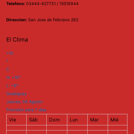
Telefono:
03444-427731 / 15516944
Direccion:
San Jose de Feliciano 262
El Clima
+
15
°
C
H:
+
16°
L:
+
9°
Gualeguay
Jueves, 06 Agosto
Previsión para 7 días
Vie
Sáb
Dom
Lun
Mar
Mié