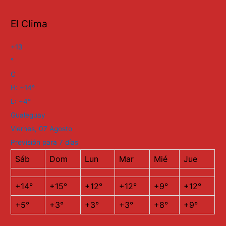
El Clima
+
13
°
C
H:
+
14°
L:
+
4°
Gualeguay
Viernes, 07 Agosto
Previsión para 7 días
Sáb
Dom
Lun
Mar
Mié
Jue
+
14°
+
15°
+
12°
+
12°
+
9°
+
12°
+
5°
+
3°
+
3°
+
3°
+
8°
+
9°