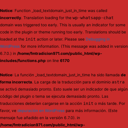
Notice
: Function _load_textdomain_just_in_time was called
wp-whatsapp-chat
incorrectly
. Translation loading for the
domain was triggered too early. This is usually an indicator for some
code in the plugin or theme running too early. Translations should be
init
loaded at the
action or later. Please see
Debugging in
WordPress
for more information. (This message was added in version
6.7.0.) in
/home/fmtradicion971.com/public_html/wp-
includes/functions.php
on line
6170
Notice
: La función _load_textdomain_just_in_time ha sido llamada
de
astra
forma incorrecta
. La carga de la traducción para el dominio
se activó demasiado pronto. Esto suele ser un indicador de que algún
código del plugin o tema se ejecuta demasiado pronto. Las
init
traducciones deberían cargarse en la acción
o más tarde. Por
favor, ve
depuración en WordPress
para más información. (Este
mensaje fue añadido en la versión 6.7.0). in
/home/fmtradicion971.com/public_html/wp-