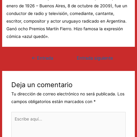
enero de 1926 – Buenos Aires, 8 de octubre de 2009),​ fue un
conductor de radio y televisión, comediante, cantante,
escritor, compositor y actor uruguayo radicado en Argentina.
Ganó ocho Premios Martín Fierro. Hizo famosa la expresión
cómica «azul quedó».
Navegación
←
Entrada
Entrada siguiente
de
anterior
→
entradas
Deja un comentario
Tu dirección de correo electrónico no será publicada.
Los
campos obligatorios están marcados con
*
Escribe
aquí...