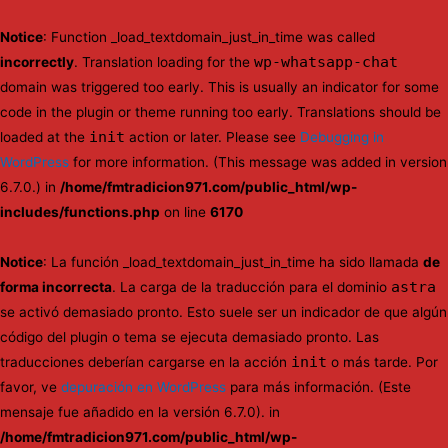
Notice
: Function _load_textdomain_just_in_time was called
wp-whatsapp-chat
incorrectly
. Translation loading for the
domain was triggered too early. This is usually an indicator for some
code in the plugin or theme running too early. Translations should be
init
loaded at the
action or later. Please see
Debugging in
WordPress
for more information. (This message was added in version
6.7.0.) in
/home/fmtradicion971.com/public_html/wp-
includes/functions.php
on line
6170
Notice
: La función _load_textdomain_just_in_time ha sido llamada
de
astra
forma incorrecta
. La carga de la traducción para el dominio
se activó demasiado pronto. Esto suele ser un indicador de que algún
código del plugin o tema se ejecuta demasiado pronto. Las
init
traducciones deberían cargarse en la acción
o más tarde. Por
favor, ve
depuración en WordPress
para más información. (Este
mensaje fue añadido en la versión 6.7.0). in
/home/fmtradicion971.com/public_html/wp-