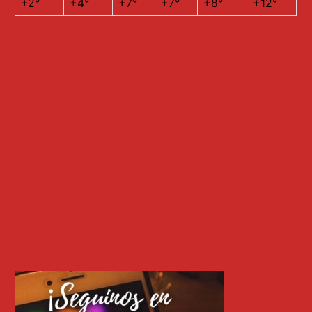
+
2°
+
4°
+
7°
+
7°
+
8°
+
12°