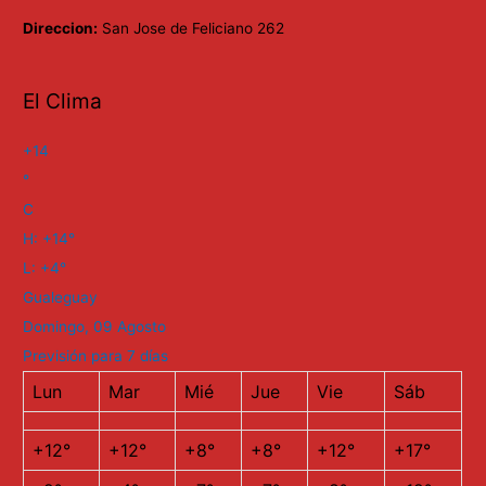
Direccion:
San Jose de Feliciano 262
El Clima
+
14
°
C
H:
+
14°
L:
+
4°
Gualeguay
Domingo, 09 Agosto
Previsión para 7 días
Lun
Mar
Mié
Jue
Vie
Sáb
+
12°
+
12°
+
8°
+
8°
+
12°
+
17°