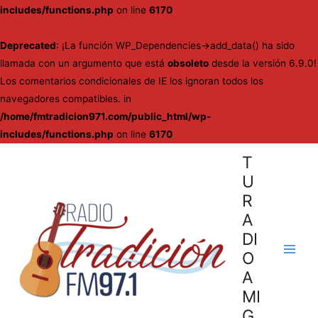
includes/functions.php
on line
6170
Deprecated
: ¡La función WP_Dependencies->add_data() ha sido
llamada con un argumento que está
obsoleto
desde la versión 6.9.0!
Los comentarios condicionales de IE los ignoran todos los
navegadores compatibles. in
/home/fmtradicion971.com/public_html/wp-
includes/functions.php
on line
6170
Ir
T
al
U
contenido
R
A
DI
O
Main
A
Men
MI
G