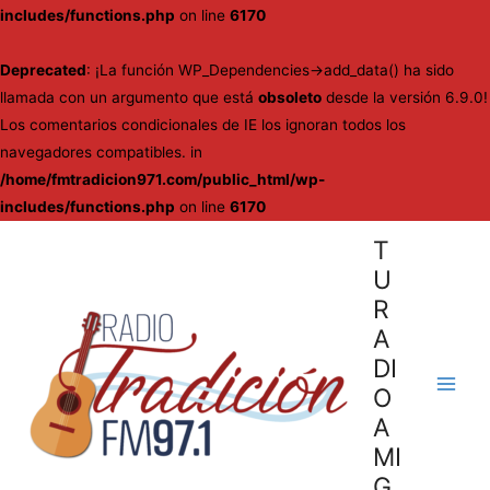
includes/functions.php
on line
6170
Deprecated
: ¡La función WP_Dependencies->add_data() ha sido
llamada con un argumento que está
obsoleto
desde la versión 6.9.0!
Los comentarios condicionales de IE los ignoran todos los
navegadores compatibles. in
/home/fmtradicion971.com/public_html/wp-
includes/functions.php
on line
6170
Ir
T
al
U
contenido
R
A
DI
O
Main
A
Men
MI
G