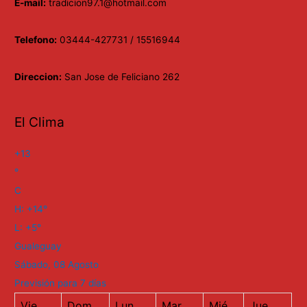
E-mail:
tradicion97.1@hotmail.com
Telefono:
03444-427731 / 15516944
Direccion:
San Jose de Feliciano 262
El Clima
+
13
°
C
H:
+
14°
L:
+
5°
Gualeguay
Sábado, 08 Agosto
Previsión para 7 días
Vie
Dom
Lun
Mar
Mié
Jue