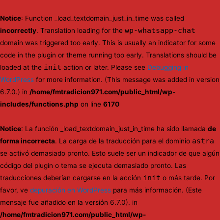
Notice
: Function _load_textdomain_just_in_time was called
wp-whatsapp-chat
incorrectly
. Translation loading for the
domain was triggered too early. This is usually an indicator for some
code in the plugin or theme running too early. Translations should be
init
loaded at the
action or later. Please see
Debugging in
WordPress
for more information. (This message was added in version
6.7.0.) in
/home/fmtradicion971.com/public_html/wp-
includes/functions.php
on line
6170
Notice
: La función _load_textdomain_just_in_time ha sido llamada
de
astra
forma incorrecta
. La carga de la traducción para el dominio
se activó demasiado pronto. Esto suele ser un indicador de que algún
código del plugin o tema se ejecuta demasiado pronto. Las
init
traducciones deberían cargarse en la acción
o más tarde. Por
favor, ve
depuración en WordPress
para más información. (Este
mensaje fue añadido en la versión 6.7.0). in
/home/fmtradicion971.com/public_html/wp-