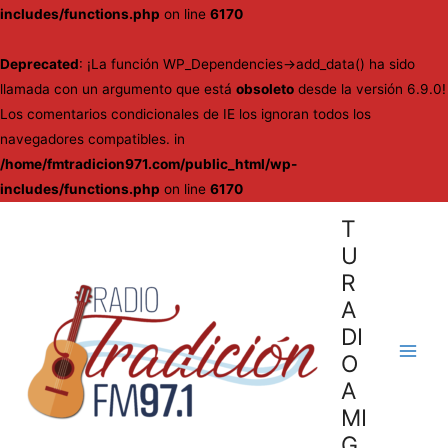
includes/functions.php
on line
6170
Deprecated
: ¡La función WP_Dependencies->add_data() ha sido
llamada con un argumento que está
obsoleto
desde la versión 6.9.0!
Los comentarios condicionales de IE los ignoran todos los
navegadores compatibles. in
/home/fmtradicion971.com/public_html/wp-
includes/functions.php
on line
6170
Ir
T
al
U
contenido
R
A
DI
O
Main
A
Men
MI
G