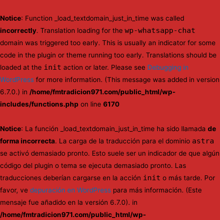
Notice
: Function _load_textdomain_just_in_time was called
wp-whatsapp-chat
incorrectly
. Translation loading for the
domain was triggered too early. This is usually an indicator for some
code in the plugin or theme running too early. Translations should be
init
loaded at the
action or later. Please see
Debugging in
WordPress
for more information. (This message was added in version
6.7.0.) in
/home/fmtradicion971.com/public_html/wp-
includes/functions.php
on line
6170
Notice
: La función _load_textdomain_just_in_time ha sido llamada
de
astra
forma incorrecta
. La carga de la traducción para el dominio
se activó demasiado pronto. Esto suele ser un indicador de que algún
código del plugin o tema se ejecuta demasiado pronto. Las
init
traducciones deberían cargarse en la acción
o más tarde. Por
favor, ve
depuración en WordPress
para más información. (Este
mensaje fue añadido en la versión 6.7.0). in
/home/fmtradicion971.com/public_html/wp-