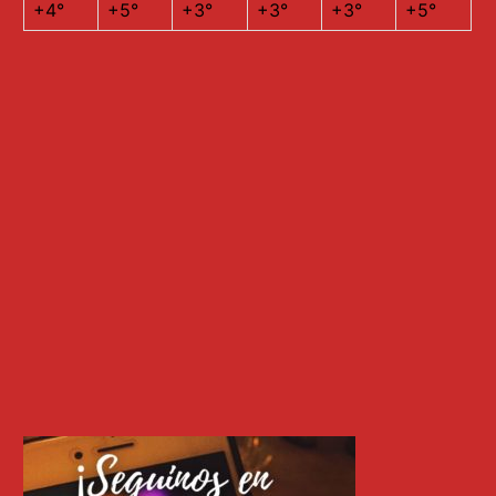
+
4°
+
5°
+
3°
+
3°
+
3°
+
5°