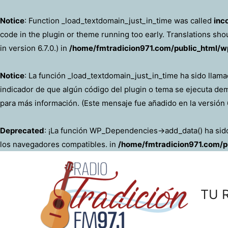
Notice
: Function _load_textdomain_just_in_time was called
inc
code in the plugin or theme running too early. Translations sho
in version 6.7.0.) in
/home/fmtradicion971.com/public_html/wp
Notice
: La función _load_textdomain_just_in_time ha sido llam
indicador de que algún código del plugin o tema se ejecuta de
para más información. (Este mensaje fue añadido en la versión 6
Deprecated
: ¡La función WP_Dependencies->add_data() ha si
los navegadores compatibles. in
/home/fmtradicion971.com/pu
Ir
al
contenido
TU 