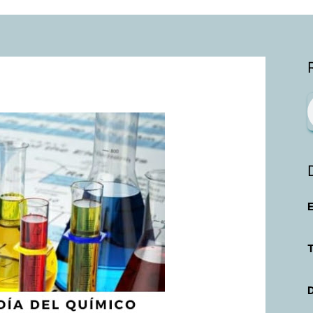
E
T
D