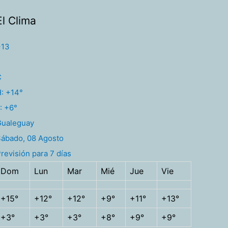
El Clima
+
13
C
H:
+
14°
:
+
6°
Gualeguay
ábado, 08 Agosto
revisión para 7 días
Dom
Lun
Mar
Mié
Jue
Vie
+
15°
+
12°
+
12°
+
9°
+
11°
+
13°
+
3°
+
3°
+
3°
+
8°
+
9°
+
9°