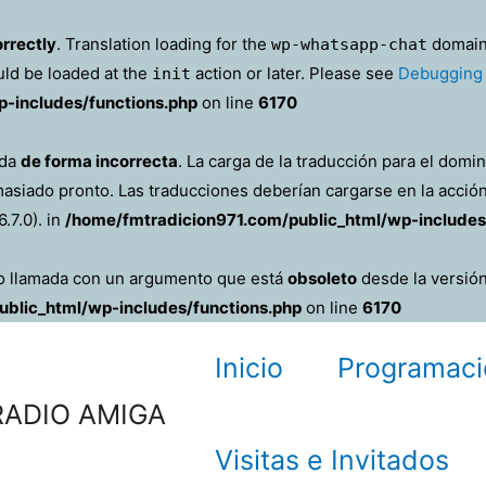
orrectly
. Translation loading for the
domain 
wp-whatsapp-chat
uld be loaded at the
action or later. Please see
Debugging 
init
-includes/functions.php
on line
6170
ada
de forma incorrecta
. La carga de la traducción para el domi
masiado pronto. Las traducciones deberían cargarse en la acció
.7.0). in
/home/fmtradicion971.com/public_html/wp-includes
do llamada con un argumento que está
obsoleto
desde la versión
blic_html/wp-includes/functions.php
on line
6170
Inicio
Programaci
RADIO AMIGA
Visitas e Invitados