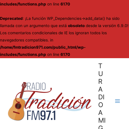
includes/functions.php
on line
6170
Deprecated
: ¡La función WP_Dependencies->add_data() ha sido
llamada con un argumento que está
obsoleto
desde la versión 6.9.0!
Los comentarios condicionales de IE los ignoran todos los
navegadores compatibles. in
/home/fmtradicion971.com/public_html/wp-
includes/functions.php
on line
6170
Ir
T
al
U
contenido
R
A
DI
O
Main
A
Men
MI
G