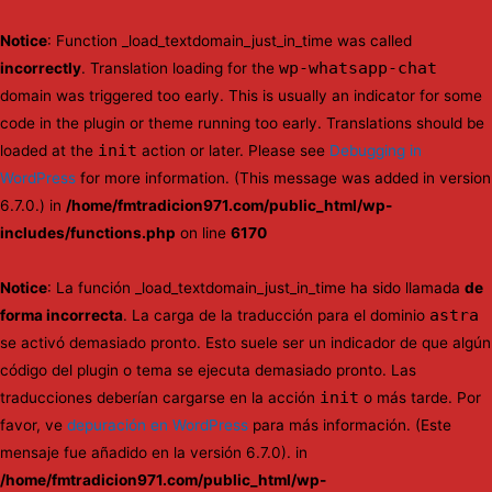
Notice
: Function _load_textdomain_just_in_time was called
wp-whatsapp-chat
incorrectly
. Translation loading for the
domain was triggered too early. This is usually an indicator for some
code in the plugin or theme running too early. Translations should be
init
loaded at the
action or later. Please see
Debugging in
WordPress
for more information. (This message was added in version
6.7.0.) in
/home/fmtradicion971.com/public_html/wp-
includes/functions.php
on line
6170
Notice
: La función _load_textdomain_just_in_time ha sido llamada
de
astra
forma incorrecta
. La carga de la traducción para el dominio
se activó demasiado pronto. Esto suele ser un indicador de que algún
código del plugin o tema se ejecuta demasiado pronto. Las
init
traducciones deberían cargarse en la acción
o más tarde. Por
favor, ve
depuración en WordPress
para más información. (Este
mensaje fue añadido en la versión 6.7.0). in
/home/fmtradicion971.com/public_html/wp-