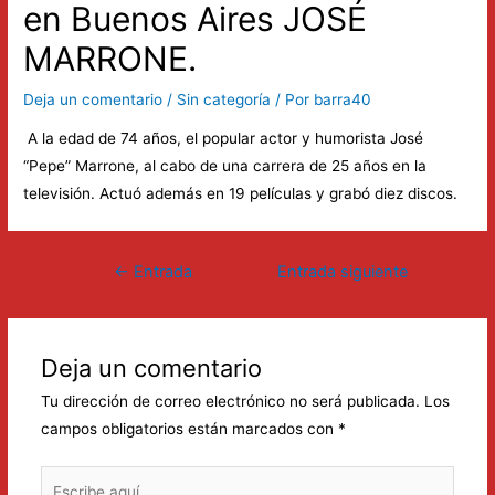
en Buenos Aires JOSÉ
MARRONE.
Deja un comentario
/
Sin categoría
/ Por
barra40
A la edad de 74 años, el popular actor y humorista José
“Pepe” Marrone, al cabo de una carrera de 25 años en la
televisión. Actuó además en 19 películas y grabó diez discos.
Navegación
←
Entrada
Entrada siguiente
de
anterior
→
entradas
Deja un comentario
Tu dirección de correo electrónico no será publicada.
Los
campos obligatorios están marcados con
*
Escribe