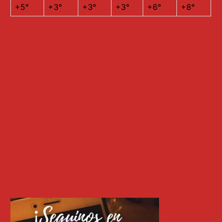
+
5°
+
3°
+
3°
+
3°
+
6°
+
8°