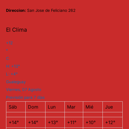
Direccion:
San Jose de Feliciano 262
El Clima
+
12
°
C
H:
+
13°
L:
+
4°
Gualeguay
Viernes, 07 Agosto
Previsión para 7 días
Sáb
Dom
Lun
Mar
Mié
Jue
+
14°
+
14°
+
13°
+
11°
+
10°
+
12°