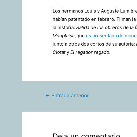
Los hermanos Louis y Auguste Lumière
habían patentado en febrero. Filman la
la historia:
Salida de los obreros de la 
Monplaisir
,que
es presentada de maner
junto a otros dos cortos de su autoría:
Ciotat
y
El regador regado
.
Navegación
←
Entrada anterior
de
entradas
Deja un comentario