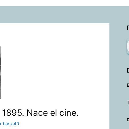
E
T
1895. Nace el cine.
D
or
barra40