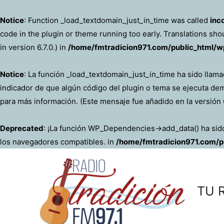
Notice
: Function _load_textdomain_just_in_time was called
inc
code in the plugin or theme running too early. Translations sho
in version 6.7.0.) in
/home/fmtradicion971.com/public_html/wp
Notice
: La función _load_textdomain_just_in_time ha sido llam
indicador de que algún código del plugin o tema se ejecuta de
para más información. (Este mensaje fue añadido en la versión 6
Deprecated
: ¡La función WP_Dependencies->add_data() ha si
los navegadores compatibles. in
/home/fmtradicion971.com/pu
Ir
al
contenido
TU 