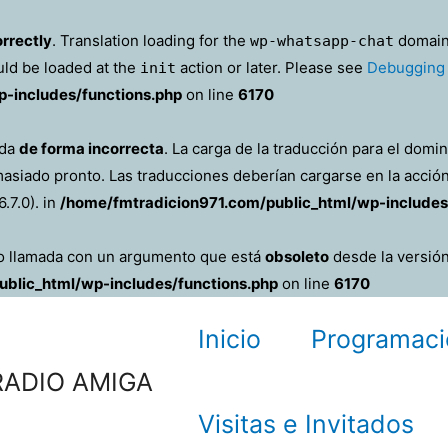
orrectly
. Translation loading for the
domain 
wp-whatsapp-chat
uld be loaded at the
action or later. Please see
Debugging 
init
-includes/functions.php
on line
6170
ada
de forma incorrecta
. La carga de la traducción para el domi
masiado pronto. Las traducciones deberían cargarse en la acció
.7.0). in
/home/fmtradicion971.com/public_html/wp-includes
do llamada con un argumento que está
obsoleto
desde la versión
blic_html/wp-includes/functions.php
on line
6170
Inicio
Programaci
RADIO AMIGA
Visitas e Invitados