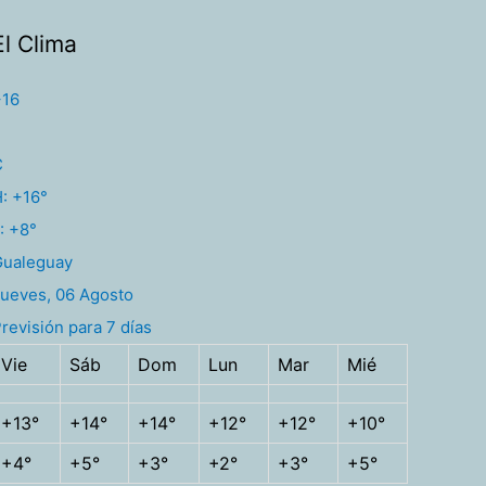
El Clima
+
16
C
H:
+
16°
:
+
8°
Gualeguay
ueves, 06 Agosto
revisión para 7 días
Vie
Sáb
Dom
Lun
Mar
Mié
+
13°
+
14°
+
14°
+
12°
+
12°
+
10°
+
4°
+
5°
+
3°
+
2°
+
3°
+
5°