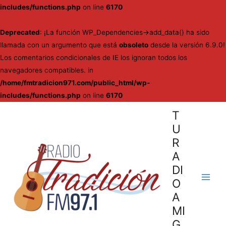
includes/functions.php
on line
6170
Deprecated
: ¡La función WP_Dependencies->add_data() ha sido
llamada con un argumento que está
obsoleto
desde la versión 6.9.0!
Los comentarios condicionales de IE los ignoran todos los
navegadores compatibles. in
/home/fmtradicion971.com/public_html/wp-
includes/functions.php
on line
6170
Ir
T
al
U
contenido
R
A
DI
O
Main
A
Men
MI
G