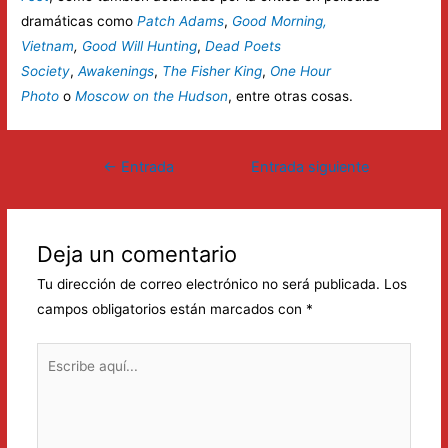
dramáticas como
Patch Adams
,
Good Morning,
Vietnam
,
Good Will Hunting
,
Dead Poets
Society
,
Awakenings
,
The Fisher King
,
One Hour
Photo
o
Moscow on the Hudson
, entre otras cosas.
Navegación
←
Entrada
Entrada siguiente
de
anterior
→
entradas
Deja un comentario
Tu dirección de correo electrónico no será publicada.
Los
campos obligatorios están marcados con
*
Escribe
aquí...