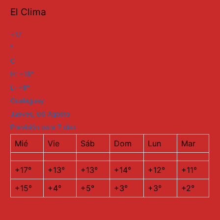
El Clima
+
17
°
C
H:
+
16°
L:
+
8°
Gualeguay
Jueves, 06 Agosto
Previsión para 7 días
Mié
Vie
Sáb
Dom
Lun
Mar
+
17°
+
13°
+
13°
+
14°
+
12°
+
11°
+
15°
+
4°
+
5°
+
3°
+
3°
+
2°