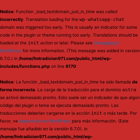
Notice
: Function _load_textdomain_just_in_time was called
wp-whatsapp-chat
incorrectly
. Translation loading for the
domain was triggered too early. This is usually an indicator for some
code in the plugin or theme running too early. Translations should be
init
loaded at the
action or later. Please see
Debugging in
WordPress
for more information. (This message was added in version
6.7.0.) in
/home/fmtradicion971.com/public_html/wp-
includes/functions.php
on line
6170
Notice
: La función _load_textdomain_just_in_time ha sido llamada
de
astra
forma incorrecta
. La carga de la traducción para el dominio
se activó demasiado pronto. Esto suele ser un indicador de que algún
código del plugin o tema se ejecuta demasiado pronto. Las
init
traducciones deberían cargarse en la acción
o más tarde. Por
favor, ve
depuración en WordPress
para más información. (Este
mensaje fue añadido en la versión 6.7.0). in
/home/fmtradicion971.com/public_html/wp-