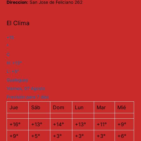
Direccion:
San Jose de Feliciano 262
El Clima
+
15
°
C
H:
+
13°
L:
+
5°
Gualeguay
Viernes, 07 Agosto
Previsión para 7 días
Jue
Sáb
Dom
Lun
Mar
Mié
+
16°
+
13°
+
14°
+
13°
+
11°
+
9°
+
9°
+
5°
+
3°
+
3°
+
3°
+
6°