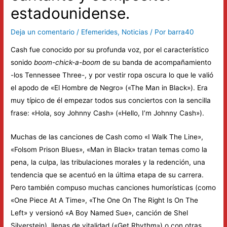
estadounidense.
Deja un comentario
/
Efemerides
,
Noticias
/ Por
barra40
Cash fue conocido por su profunda voz, por el característico
sonido
boom-chick-a-boom
de su banda de acompañamiento
-los Tennessee Three-, y por vestir ropa oscura lo que le valió
el apodo de «El Hombre de Negro» («The Man in Black»). Era
muy típico de él empezar todos sus conciertos con la sencilla
frase: «Hola, soy Johnny Cash» («Hello, I’m Johnny Cash»).
Muchas de las canciones de Cash como «I Walk The Line»,
«Folsom Prison Blues», «Man in Black» tratan temas como la
pena, la culpa, las tribulaciones morales y la redención, una
tendencia que se acentuó en la última etapa de su carrera.
Pero también compuso muchas canciones humorísticas (como
«One Piece At A Time», «The One On The Right Is On The
Left» y versionó «A Boy Named Sue», canción de Shel
Silverstein), llenas de vitalidad («Get Rhythm») o con otras