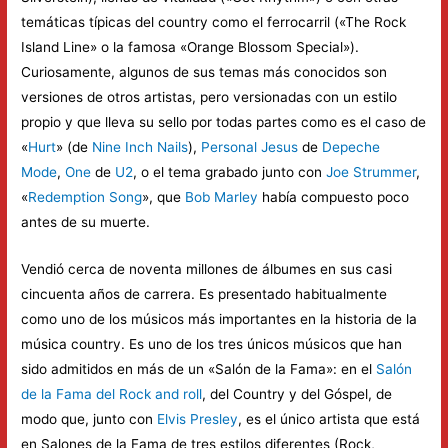
temáticas típicas del country como el ferrocarril («The Rock
Island Line» o la famosa «Orange Blossom Special»).
Curiosamente, algunos de sus temas más conocidos son
versiones de otros artistas, pero versionadas con un estilo
propio y que lleva su sello por todas partes como es el caso de
«
Hurt
» (de
Nine Inch Nails
),
Personal Jesus
de
Depeche
Mode
,
One
de
U2
, o el tema grabado junto con
Joe Strummer
,
«
Redemption Song
», que
Bob Marley
había compuesto poco
antes de su muerte.
Vendió cerca de noventa millones de álbumes en sus casi
cincuenta años de carrera. Es presentado habitualmente
como uno de los músicos más importantes en la historia de la
música country. Es uno de los tres únicos músicos que han
sido admitidos en más de un «Salón de la Fama»: en el
Salón
de la Fama del Rock and roll
, del Country y del Góspel, de
modo que, junto con
Elvis Presley
, es el único artista que está
en Salones de la Fama de tres estilos diferentes (Rock,