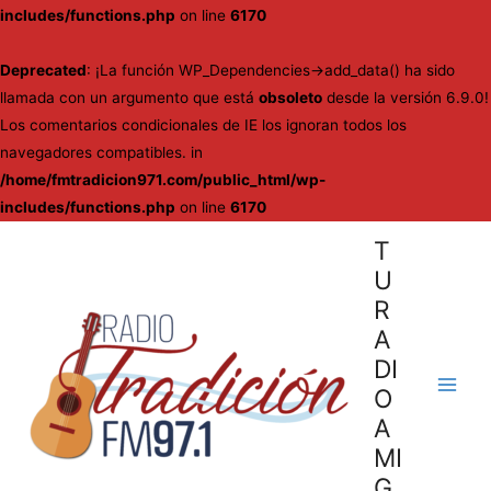
includes/functions.php
on line
6170
Deprecated
: ¡La función WP_Dependencies->add_data() ha sido
llamada con un argumento que está
obsoleto
desde la versión 6.9.0!
Los comentarios condicionales de IE los ignoran todos los
navegadores compatibles. in
/home/fmtradicion971.com/public_html/wp-
includes/functions.php
on line
6170
Ir
T
al
U
contenido
R
A
DI
O
Main
A
Men
MI
G