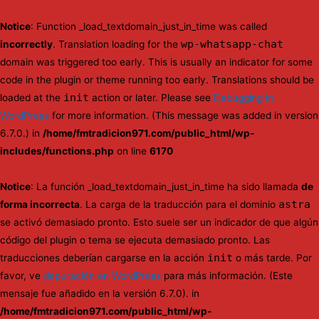
Notice
: Function _load_textdomain_just_in_time was called
wp-whatsapp-chat
incorrectly
. Translation loading for the
domain was triggered too early. This is usually an indicator for some
code in the plugin or theme running too early. Translations should be
init
loaded at the
action or later. Please see
Debugging in
WordPress
for more information. (This message was added in version
6.7.0.) in
/home/fmtradicion971.com/public_html/wp-
includes/functions.php
on line
6170
Notice
: La función _load_textdomain_just_in_time ha sido llamada
de
astra
forma incorrecta
. La carga de la traducción para el dominio
se activó demasiado pronto. Esto suele ser un indicador de que algún
código del plugin o tema se ejecuta demasiado pronto. Las
init
traducciones deberían cargarse en la acción
o más tarde. Por
favor, ve
depuración en WordPress
para más información. (Este
mensaje fue añadido en la versión 6.7.0). in
/home/fmtradicion971.com/public_html/wp-