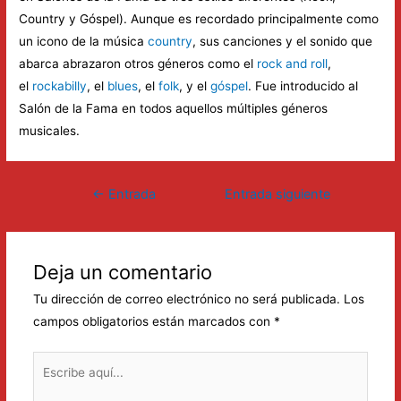
Country y Góspel). Aunque es recordado principalmente como
un icono de la música
country
, sus canciones y el sonido que
abarca abrazaron otros géneros como el
rock and roll
,
el
rockabilly
, el
blues
, el
folk
, y el
góspel
. Fue introducido al
Salón de la Fama en todos aquellos múltiples géneros
musicales.
Navegación
←
Entrada
Entrada siguiente
de
anterior
→
entradas
Deja un comentario
Tu dirección de correo electrónico no será publicada.
Los
campos obligatorios están marcados con
*
Escribe
aquí...