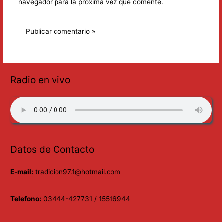
navegador para la próxima vez que comente.
Radio en vivo
Datos de Contacto
E-mail:
tradicion97.1@hotmail.com
Telefono:
03444-427731 / 15516944