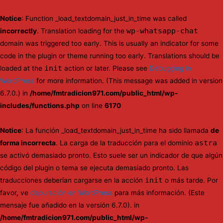
Notice
: Function _load_textdomain_just_in_time was called
wp-whatsapp-chat
incorrectly
. Translation loading for the
domain was triggered too early. This is usually an indicator for some
code in the plugin or theme running too early. Translations should be
init
loaded at the
action or later. Please see
Debugging in
WordPress
for more information. (This message was added in version
6.7.0.) in
/home/fmtradicion971.com/public_html/wp-
includes/functions.php
on line
6170
Notice
: La función _load_textdomain_just_in_time ha sido llamada
de
astra
forma incorrecta
. La carga de la traducción para el dominio
se activó demasiado pronto. Esto suele ser un indicador de que algún
código del plugin o tema se ejecuta demasiado pronto. Las
init
traducciones deberían cargarse en la acción
o más tarde. Por
favor, ve
depuración en WordPress
para más información. (Este
mensaje fue añadido en la versión 6.7.0). in
/home/fmtradicion971.com/public_html/wp-