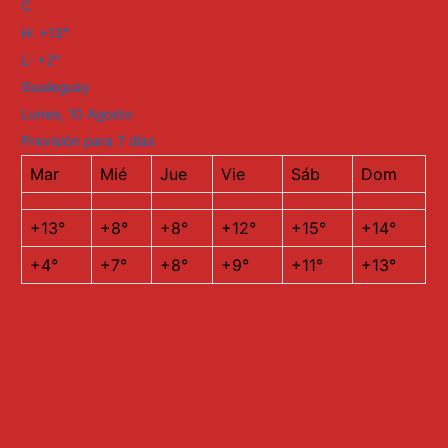
C
H:
+
13°
L:
+
2°
Gualeguay
Lunes, 10 Agosto
Previsión para 7 días
Mar
Mié
Jue
Vie
Sáb
Dom
+
13°
+
8°
+
8°
+
12°
+
15°
+
14°
+
4°
+
7°
+
8°
+
9°
+
11°
+
13°