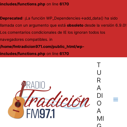
includes/functions.php
on line
6170
Deprecated
: ¡La función WP_Dependencies->add_data() ha sido
llamada con un argumento que está
obsoleto
desde la versión 6.9.0!
Los comentarios condicionales de IE los ignoran todos los
navegadores compatibles. in
/home/fmtradicion971.com/public_html/wp-
includes/functions.php
on line
6170
Ir
T
al
U
contenido
R
A
DI
O
Main
A
Men
MI
G