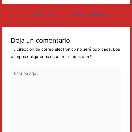
Navegación
←
Entrada
Entrada siguiente
de
anterior
→
entradas
Deja un comentario
Tu dirección de correo electrónico no será publicada.
Los
campos obligatorios están marcados con
*
Escribe
aquí...