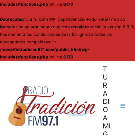
includes/functions.php
on line
6170
Deprecated
: ¡La función WP_Dependencies->add_data() ha sido
llamada con un argumento que está
obsoleto
desde la versión 6.9.0!
Los comentarios condicionales de IE los ignoran todos los
navegadores compatibles. in
/home/fmtradicion971.com/public_html/wp-
includes/functions.php
on line
6170
Ir
T
al
U
contenido
R
A
DI
O
Main
A
Men
MI
G