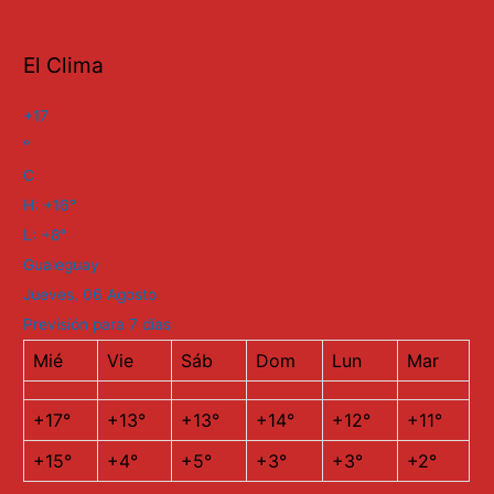
El Clima
+
17
°
C
H:
+
16°
L:
+
8°
Gualeguay
Jueves, 06 Agosto
Previsión para 7 días
Mié
Vie
Sáb
Dom
Lun
Mar
+
17°
+
13°
+
13°
+
14°
+
12°
+
11°
+
15°
+
4°
+
5°
+
3°
+
3°
+
2°