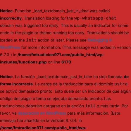
Notice
: Function _load_textdomain_just_in_time was called
wp-whatsapp-chat
incorrectly
. Translation loading for the
domain was triggered too early. This is usually an indicator for some
code in the plugin or theme running too early. Translations should be
init
loaded at the
action or later. Please see
Debugging in
WordPress
for more information. (This message was added in version
6.7.0.) in
/home/fmtradicion971.com/public_html/wp-
includes/functions.php
on line
6170
Notice
: La función _load_textdomain_just_in_time ha sido llamada
de
astra
forma incorrecta
. La carga de la traducción para el dominio
se activó demasiado pronto. Esto suele ser un indicador de que algún
código del plugin o tema se ejecuta demasiado pronto. Las
init
traducciones deberían cargarse en la acción
o más tarde. Por
favor, ve
depuración en WordPress
para más información. (Este
mensaje fue añadido en la versión 6.7.0). in
/home/fmtradicion971.com/public_html/wp-