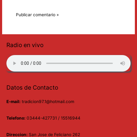
Radio en vivo
Datos de Contacto
E-mail:
tradicion97.1@hotmail.com
Telefono:
03444-427731 / 15516944
Direccion:
San Jose de Feliciano 262