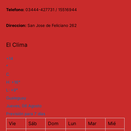
Telefono:
03444-427731 / 15516944
Direccion:
San Jose de Feliciano 262
El Clima
+
14
°
C
H:
+
16°
L:
+
9°
Gualeguay
Jueves, 06 Agosto
Previsión para 7 días
Vie
Sáb
Dom
Lun
Mar
Mié