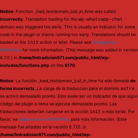
Notice
: Function _load_textdomain_just_in_time was called
wp-whatsapp-chat
incorrectly
. Translation loading for the
domain was triggered too early. This is usually an indicator for some
code in the plugin or theme running too early. Translations should be
init
loaded at the
action or later. Please see
Debugging in
WordPress
for more information. (This message was added in version
6.7.0.) in
/home/fmtradicion971.com/public_html/wp-
includes/functions.php
on line
6170
Notice
: La función _load_textdomain_just_in_time ha sido llamada
de
astra
forma incorrecta
. La carga de la traducción para el dominio
se activó demasiado pronto. Esto suele ser un indicador de que algún
código del plugin o tema se ejecuta demasiado pronto. Las
init
traducciones deberían cargarse en la acción
o más tarde. Por
favor, ve
depuración en WordPress
para más información. (Este
mensaje fue añadido en la versión 6.7.0). in
/home/fmtradicion971.com/public_html/wp-