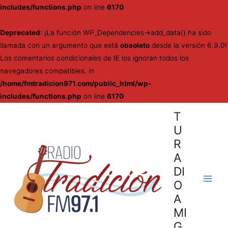
includes/functions.php
on line
6170
Deprecated
: ¡La función WP_Dependencies->add_data() ha sido
llamada con un argumento que está
obsoleto
desde la versión 6.9.0!
Los comentarios condicionales de IE los ignoran todos los
navegadores compatibles. in
/home/fmtradicion971.com/public_html/wp-
includes/functions.php
on line
6170
Ir
T
al
U
contenido
R
A
DI
O
Main
A
Men
MI
G