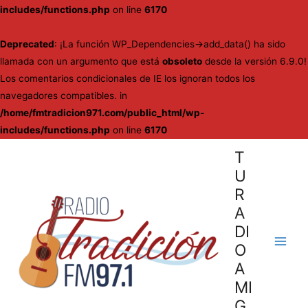
includes/functions.php
on line
6170
Deprecated
: ¡La función WP_Dependencies->add_data() ha sido
llamada con un argumento que está
obsoleto
desde la versión 6.9.0!
Los comentarios condicionales de IE los ignoran todos los
navegadores compatibles. in
/home/fmtradicion971.com/public_html/wp-
includes/functions.php
on line
6170
Ir
T
al
U
contenido
R
A
DI
O
Main
A
Men
MI
G