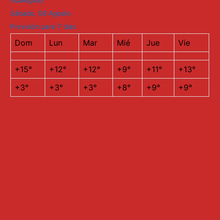
Gualeguay
Sábado, 08 Agosto
Previsión para 7 días
Dom
Lun
Mar
Mié
Jue
Vie
+
15°
+
12°
+
12°
+
9°
+
11°
+
13°
+
3°
+
3°
+
3°
+
8°
+
9°
+
9°