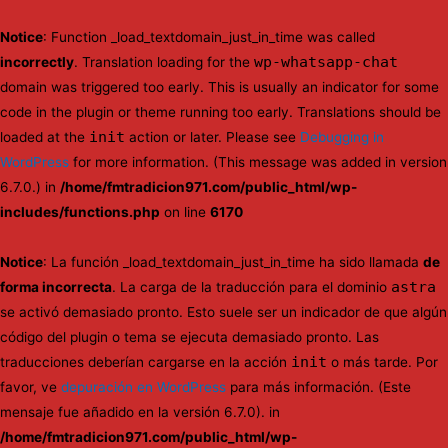
Notice
: Function _load_textdomain_just_in_time was called
wp-whatsapp-chat
incorrectly
. Translation loading for the
domain was triggered too early. This is usually an indicator for some
code in the plugin or theme running too early. Translations should be
init
loaded at the
action or later. Please see
Debugging in
WordPress
for more information. (This message was added in version
6.7.0.) in
/home/fmtradicion971.com/public_html/wp-
includes/functions.php
on line
6170
Notice
: La función _load_textdomain_just_in_time ha sido llamada
de
astra
forma incorrecta
. La carga de la traducción para el dominio
se activó demasiado pronto. Esto suele ser un indicador de que algún
código del plugin o tema se ejecuta demasiado pronto. Las
init
traducciones deberían cargarse en la acción
o más tarde. Por
favor, ve
depuración en WordPress
para más información. (Este
mensaje fue añadido en la versión 6.7.0). in
/home/fmtradicion971.com/public_html/wp-