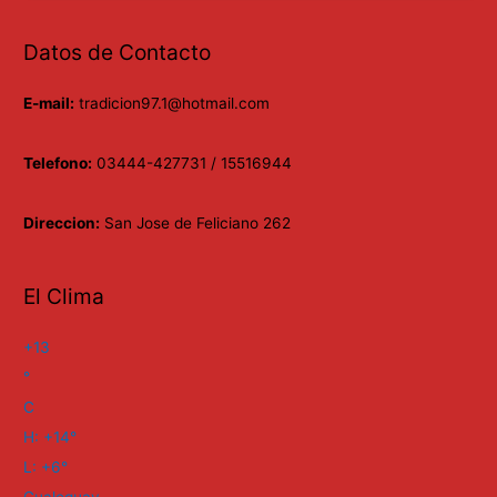
Datos de Contacto
E-mail:
tradicion97.1@hotmail.com
Telefono:
03444-427731 / 15516944
Direccion:
San Jose de Feliciano 262
El Clima
+
13
°
C
H:
+
14°
L:
+
6°