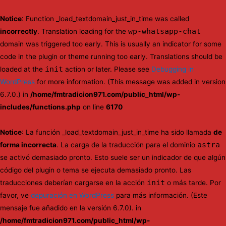
Notice
: Function _load_textdomain_just_in_time was called
wp-whatsapp-chat
incorrectly
. Translation loading for the
domain was triggered too early. This is usually an indicator for some
code in the plugin or theme running too early. Translations should be
init
loaded at the
action or later. Please see
Debugging in
WordPress
for more information. (This message was added in version
6.7.0.) in
/home/fmtradicion971.com/public_html/wp-
includes/functions.php
on line
6170
Notice
: La función _load_textdomain_just_in_time ha sido llamada
de
astra
forma incorrecta
. La carga de la traducción para el dominio
se activó demasiado pronto. Esto suele ser un indicador de que algún
código del plugin o tema se ejecuta demasiado pronto. Las
init
traducciones deberían cargarse en la acción
o más tarde. Por
favor, ve
depuración en WordPress
para más información. (Este
mensaje fue añadido en la versión 6.7.0). in
/home/fmtradicion971.com/public_html/wp-