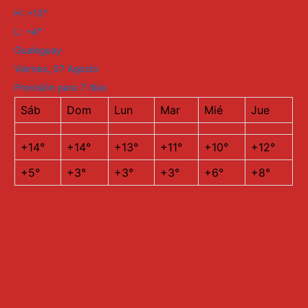
H:
+
13°
L:
+
4°
Gualeguay
Viernes, 07 Agosto
Previsión para 7 días
Sáb
Dom
Lun
Mar
Mié
Jue
+
14°
+
14°
+
13°
+
11°
+
10°
+
12°
+
5°
+
3°
+
3°
+
3°
+
6°
+
8°