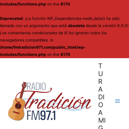
includes/functions.php
on line
6170
Deprecated
: ¡La función WP_Dependencies->add_data() ha sido
llamada con un argumento que está
obsoleto
desde la versión 6.9.0!
Los comentarios condicionales de IE los ignoran todos los
navegadores compatibles. in
/home/fmtradicion971.com/public_html/wp-
includes/functions.php
on line
6170
Ir
T
al
U
contenido
R
A
DI
O
Main
A
Men
MI
G