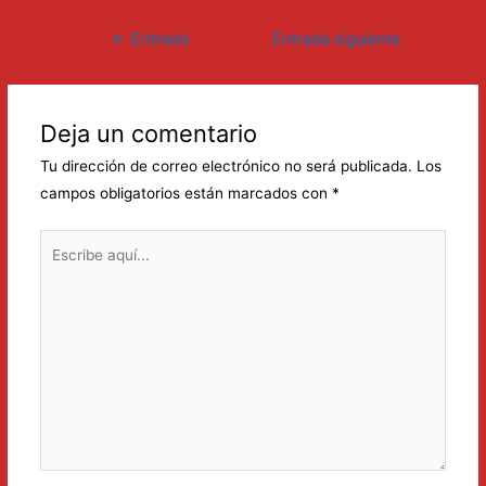
Navegación
←
Entrada
Entrada siguiente
de
anterior
→
entradas
Deja un comentario
Tu dirección de correo electrónico no será publicada.
Los
campos obligatorios están marcados con
*
Escribe
aquí...